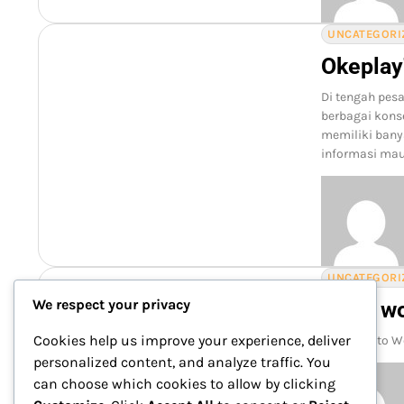
UNCATEGORI
Okeplay
Di tengah pes
berbagai kons
memiliki bany
informasi ma
UNCATEGORI
We respect your privacy
Hello wo
Cookies help us improve your experience, deliver
Welcome to Word
personalized content, and analyze traffic. You
can choose which cookies to allow by clicking