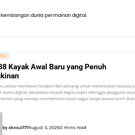
rkembangan dunia permainan digital.
ZED
38 Kayak Awal Baru yang Penuh
kinan
aru selalu membawa harapan dan peluang untuk menemukan sesuatu 
 dunia digital, perubahan terjadi begitu cepat sehingga pengguna teru
alaman yang mampu memberikan kesan segar tanpa terasa rumit. Buk
5 mins read
by okesul777
August 5, 2026