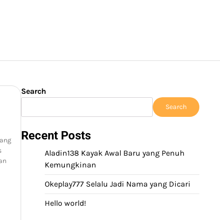
Search
Search
Recent Posts
yang
s
Aladin138 Kayak Awal Baru yang Penuh
an
Kemungkinan
Okeplay777 Selalu Jadi Nama yang Dicari
Hello world!